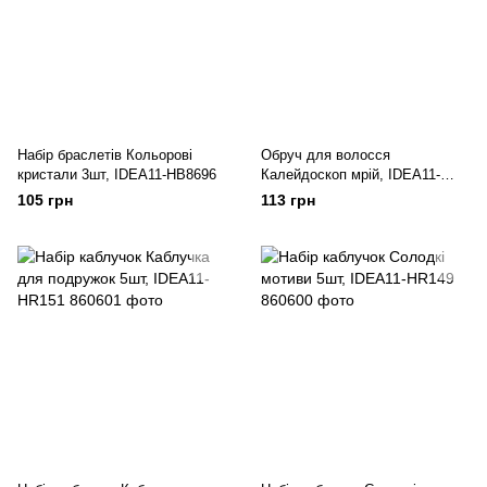
Набір браслетів Кольорові
Обруч для волосся
кристали 3шт, IDEA11-HB8696
Калейдоскоп мрій, IDEA11-
HH058
105 грн
113 грн