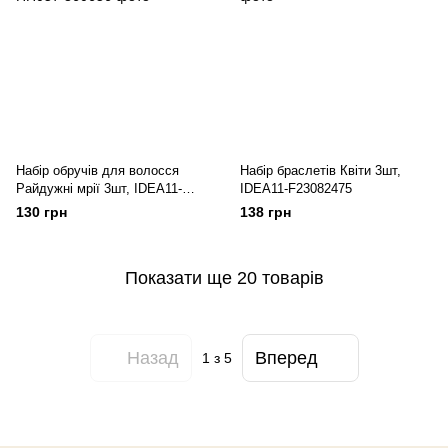
Набір обручів для волосся
Набір браслетів Квіти 3шт,
Райдужні мрії 3шт, IDEA11-
IDEA11-F23082475
HH057
130 грн
138 грн
Показати ще 20 товарів
Назад
Вперед
1
з 5