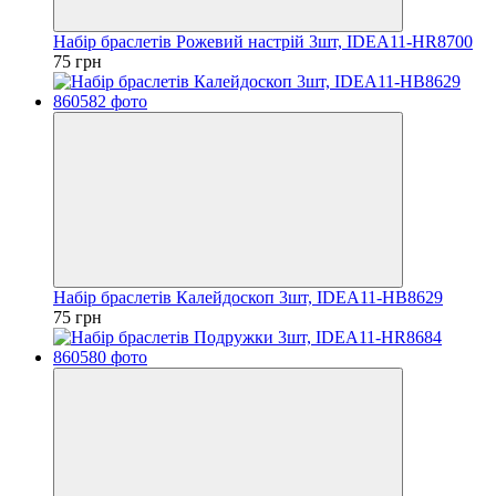
Набір браслетів Рожевий настрій 3шт, IDEA11-HR8700
75 грн
Набір браслетів Калейдоскоп 3шт, IDEA11-HB8629
75 грн