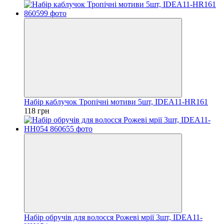
Набір каблучок Тропічні мотиви 5шт, IDEA11-HR161
118 грн
Набір обручів для волосся Рожеві мрії 3шт, IDEA11-