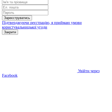
Зареєструватись
Підтверджуючи реєстрацію, я приймаю умови
користувальницької угоди
Закрити
Увійти через
Facebook