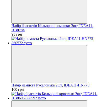
Набір браслетів Кольорові ромашки 3шт, IDEA11-
HB8784
98 грн
Набір намиста Русалонька 2шт, IDEA11-HN775
100 грн