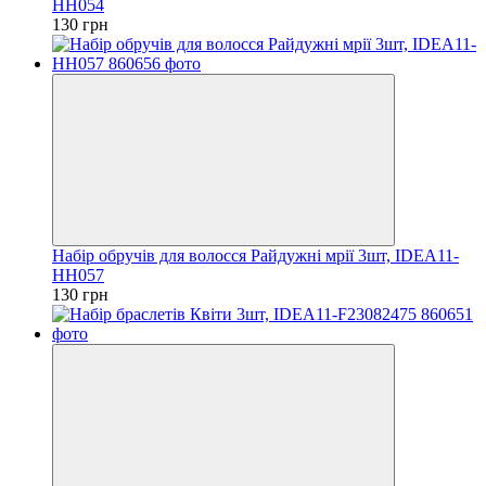
HH054
130 грн
Набір обручів для волосся Райдужні мрії 3шт, IDEA11-
HH057
130 грн