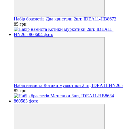
Набір браслетів Два кристали 2шт, IDEA11-HB8672
85 грн
Набір намиста Котики-муркотики 2шт, IDEA11-HN265
85 грн