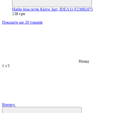
Набір браслетів Квіти 3шт, IDEA11-F23082475
138 грн
Показати ще 20 товарів
Назад
1
з 5
Вперед