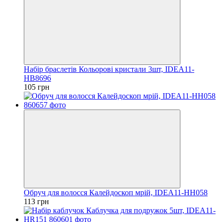
Набір браслетів Кольорові кристали 3шт, IDEA11-
HB8696
105 грн
Обруч для волосся Калейдоскоп мрій, IDEA11-HH058
113 грн