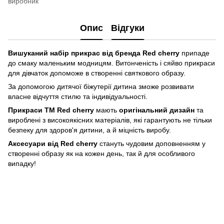
виробник
Опис
Відгуки
Вишуканий набір прикрас від
бренда Red cherry
припаде
до смаку маленьким модницям. Витонченість і сяйво прикраси
для дівчаток допоможе в створенні святкового образу.
За допомогою дитячої біжутерії дитина зможе розвивати
власне відчуття стилю та індивідуальності.
Прикраси ТМ Red cherry
мають
оригінальний дизайн
та
вироблені з високоякісних матеріалів, які гарантують не тільки
безпеку для здоров'я дитини, а й міцність виробу.
Аксесуари від Red cherry
стануть чудовим доповненням у
створенні образу як на кожен день, так й для особливого
випадку!