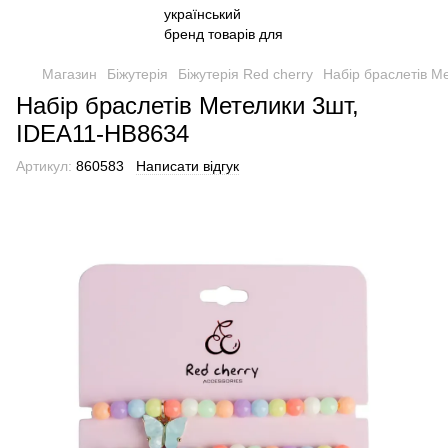
Магазин
Біжутерія
Біжутерія Red cherry
Набір браслетів М
Набір браслетів Метелики 3шт,
IDEA11-HB8634
Артикул:
860583
Написати відгук