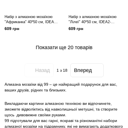
Набір з алмазною мозаїкою
Набір з алмазною мозаїкою
"Африканка" 40*50 см, IDEA2-
"Лілеї" 40*50 см, IDEA2-
CK6587, ТМ "99IDEAS"
CK6584, ТМ "99IDEAS"
609 грн
609 грн
Показати ще 20 товарів
Назад
Вперед
1
з 18
Алмазна мозаїки від 99 – це найкращий подарунок для вас,
ваших друзів, рідних та близьких.
Викладаючи картини алмазною технікою ви відпочинете,
зможете відволіктись від навколишньої метушні, та створите
щось дивовижне своїми руками.
99 підготували для вас гарні, яскраві та різноманітні набори
алмазної мозаїки на підрамнику, які не вимагають додаткового