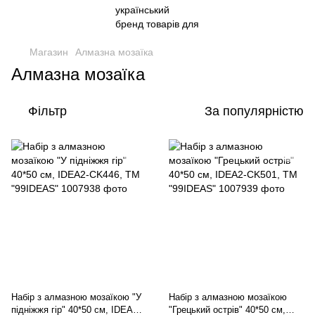
Магазин
Алмазна мозаїка
Алмазна мозаїка
Фільтр
За популярністю
Набір з алмазною мозаїкою "У
Набір з алмазною мозаїкою
пiднiжжя гiр" 40*50 см, IDEA2-
"Грецький острів" 40*50 см,