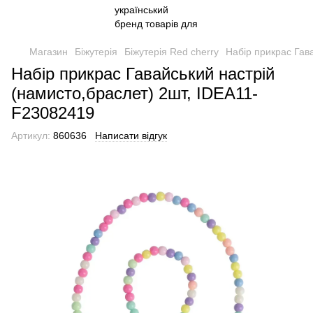
Магазин
Біжутерія
Біжутерія Red cherry
Набір прикрас Гав
Набір прикрас Гавайський настрій
(намисто,браслет) 2шт, IDEA11-
F23082419
Артикул:
860636
Написати відгук