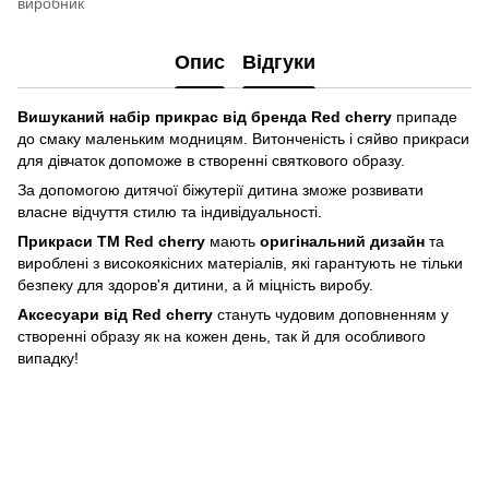
виробник
Опис
Відгуки
Вишуканий набір прикрас від
бренда Red cherry
припаде
до смаку маленьким модницям. Витонченість і сяйво прикраси
для дівчаток допоможе в створенні святкового образу.
За допомогою дитячої біжутерії дитина зможе розвивати
власне відчуття стилю та індивідуальності.
Прикраси ТМ Red cherry
мають
оригінальний дизайн
та
вироблені з високоякісних матеріалів, які гарантують не тільки
безпеку для здоров'я дитини, а й міцність виробу.
Аксесуари від Red cherry
стануть чудовим доповненням у
створенні образу як на кожен день, так й для особливого
випадку!