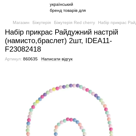
Магазин
Біжутерія
Біжутерія Red cherry
Набір прикрас Рай
Набір прикрас Райдужний настрій
(намисто,браслет) 2шт, IDEA11-
F23082418
Артикул:
860635
Написати відгук