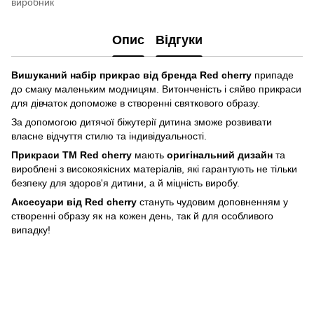
виробник
Опис
Відгуки
Вишуканий набір прикрас від
бренда Red cherry
припаде
до смаку маленьким модницям. Витонченість і сяйво прикраси
для дівчаток допоможе в створенні святкового образу.
За допомогою дитячої біжутерії дитина зможе розвивати
власне відчуття стилю та індивідуальності.
Прикраси ТМ Red cherry
мають
оригінальний дизайн
та
вироблені з високоякісних матеріалів, які гарантують не тільки
безпеку для здоров'я дитини, а й міцність виробу.
Аксесуари від Red cherry
стануть чудовим доповненням у
створенні образу як на кожен день, так й для особливого
випадку!