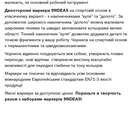
малюють, як основний робочий інструмент.
Двосторонні маркери 99IDEAS
на спиртовій основі в
класичному варіанті - з наконечниками "куля" та "долото". За
допомогою широкого наконечника "долото" можна малювати
широкими лініями та швидко заповнювати кольорами великі
області. Тонкий наконечник "куля" дозволяє додавати деталі та
точкові фрагменти у вашу роботу. Чорнила на спиртовій основі
є перманентними та швидковисихаючими.
Чорнила відмінно поєднуються між собою, утворюють плавні
переходи, нові відтінки, створюючи воістину масштабні
можливості для передачі глибини та тону кольорів.
Маркери не токсичні та відповідають усім основним
міжнародним Європейським стандартам EN71-3 якості
продукції.
Якісні маркери за доступною ціною.
Пориньте в творчість
разом з наборами маркерів 99IDEAS!