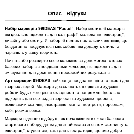
Опис
Відгуки
Набір маркерів 99IDEAS "Pastel"
. Набір містить 6 маркерів,
які ідеально підходять для каліграфії, малювання ілюстрації,
дизайну або скетчу. У наборі 6 ніжних пастельних відтінків, що
бездоганно поєднуються між собою, які додадуть стиль та
чарівність у вашу творчість.
Почніть або розширте свою колекцію за допомогою готових
базових наборів з поєднаннями кольорів, які підходять для
змішування для досягнення професійних результатів.
Арт маркери 99IDEAS
найкраще поєднання ціни та якості для
творчих людей. Маркери дозволяють створювати художні
роботи будь-якого рівня складності та напрямків. Ідеально
підходять для всіх видів творчості та художніх проектів,
включаючи скетчінг, ілюстрацію, манга, портрети, персонажі,
хобі, розмальовки.
Маркери відмінно підійдуть, як початківцям в якості базового
стартового набору, дітям для знайомства зі світом скетчингу та
ілюстрації, студентам, так і для ілюстраторів, що вже добре