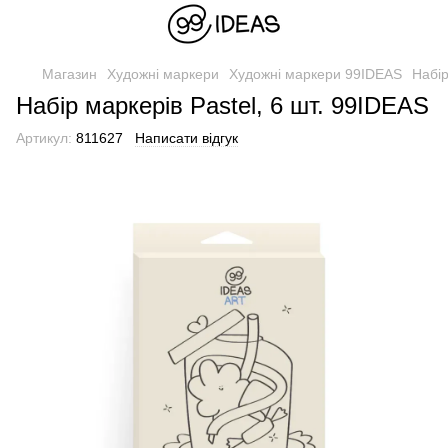
Магазин
Художні маркери
Художні маркери 99IDEAS
Набір
Набір маркерів Pastel, 6 шт. 99IDEAS
Артикул:
811627
Написати відгук