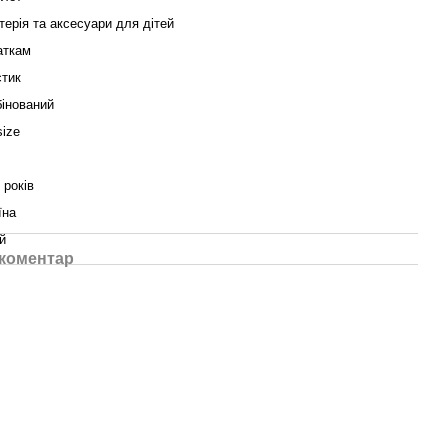
терія та аксесуари для дітей
аткам
тик
інований
size
 років
їна
й
 коментар