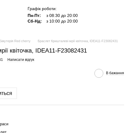
Графік роботи:
Пн-Пт:
з 08:30 до 20:00
Сб-Нд:
з 10:00 до 20:00
Біжутерія Red cherry
Браслет Кришталеві мрії квіточка, IDEA11-F23082431
рії квіточка, IDEA11-F23082431
41
Написати відгук
В бажання
иться
раси
слет