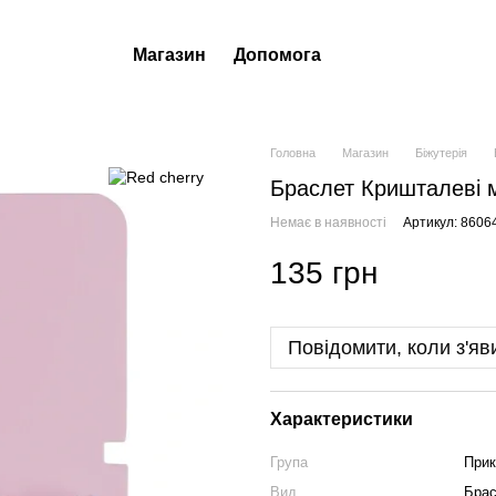
Магазин
Допомога
Головна
Магазин
Біжутерія
Браслет Кришталеві м
Немає в наявності
Артикул: 8606
135 грн
Повідомити, коли з'яв
Характеристики
Група
Прик
Вид
Бра