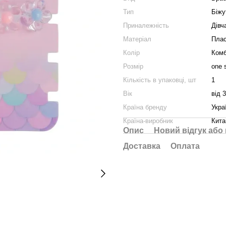
Тип
Біжу
Приналежність
Дівч
Матеріал
Плас
Колір
Комб
Розмір
one 
Кількість в упаковці, шт
1
Вік
від 3
Країна бренду
Укра
Країна-виробник
Кита
Опис
Новий відгук або
Доставка
Оплата