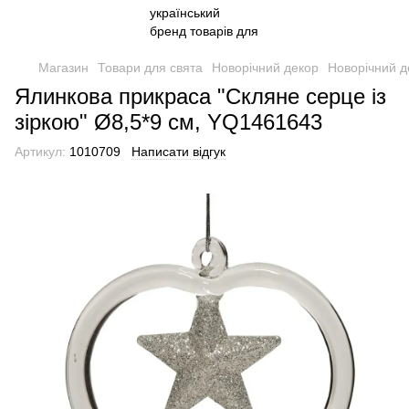
Магазин
Товари для свята
Новорічний декор
Новорічний д
Ялинкова прикраса "Скляне серце із
зіркою" Ø8,5*9 см, YQ1461643
Артикул:
1010709
Написати відгук