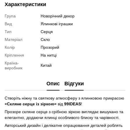
Характеристики
Група
Новорічний декор
Вид
Ялинкові іграшки
Тип
Серця
Матеріал
Скло
Колір
Прозорий
Кріплення
На нитці
Країна-
Китай
виробник
Опис
Відгуки
Створіть ніжну та святкову атмосферу з ялинковою прикрасою
«Скляне серце із зіркою»
від
99IDEAS
!
Прозоре скляне серце з срібною зіркою виглядає вишукано та
елегантно, додаючи ялинці особливого блиску та чарівності.
Авторський дизайн і делікатне опрацювання деталей роблять