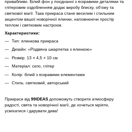
привабливо. Білий фон у поєднанні з яскравими деталями та
глітеровим оздобленням додає виробу блиску, об’єму та
святкової магії. Така прикраса стане веселим і стильним
акцентом вашої новорічної ялинки, наповнюючи простір
теплом і святковим настроєм.
Характеристики:
Тип: ялинкова прикраса
Дизайн: «Різдвяна шкарпетка з ялинкою»
Розмір: 13 × 4,5 × 10 см
Матеріал: скло, глітер
Колір: білий з яскравими елементами
Стиль: святковий, авторський
Прикраси від
99IDEAS
допоможуть створити атмосферу
радості, свята та новорічної магії, де хочеться мріяти,
усміхатися і дарувати дива!