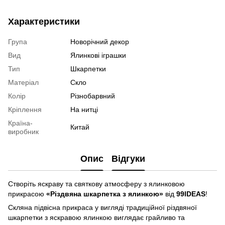
Характеристики
Група
Новорічний декор
Вид
Ялинкові іграшки
Тип
Шкарпетки
Матеріал
Скло
Колір
Різнобарвний
Кріплення
На нитці
Країна-
Китай
виробник
Опис
Відгуки
Створіть яскраву та святкову атмосферу з ялинковою
прикрасою
«Різдвяна шкарпетка з ялинкою»
від
99IDEAS
!
Скляна підвісна прикраса у вигляді традиційної різдвяної
шкарпетки з яскравою ялинкою виглядає грайливо та