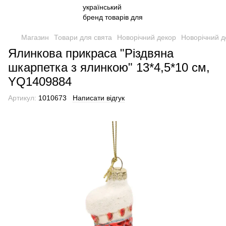
Магазин
Товари для свята
Новорічний декор
Новорічний д
Ялинкова прикраса "Різдвяна
шкарпетка з ялинкою" 13*4,5*10 см,
YQ1409884
Артикул:
1010673
Написати відгук