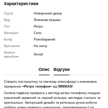
Характеристики
Група
Новорічний декор
Вид
Ялинкові іграшки
Тип
Ретро
Матеріал
Скло
Колір
Різнобарвний
Кріплення
На нитці
Країна-
Китай
виробник
Опис
Відгуки
Створіть ностальгічну та святкову атмосферуі з ялинковою
прикрасою
«Ретро телефон»
від
99IDEAS
!
Скляна підвісна прикраса у вигляді ретро-телефону поєднує
класичний червоний та чорний кольори, виглядає стильно та
оригінально. Авторський дизайн та ретельна ручна робота
роблять кожну прикрасу унікальною, перетворюючи її на