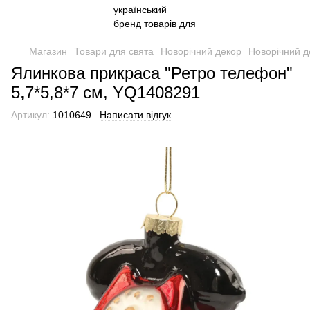
Магазин
Товари для свята
Новорічний декор
Новорічний д
Ялинкова прикраса "Ретро телефон"
5,7*5,8*7 см, YQ1408291
Артикул:
1010649
Написати відгук