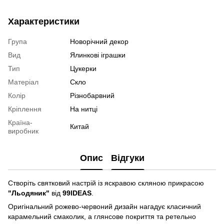
Характеристики
Група
Новорічний декор
Вид
Ялинкові іграшки
Тип
Цукерки
Матеріал
Скло
Колір
Різнобарвний
Кріплення
На нитці
Країна-
Китай
виробник
Опис
Відгуки
Створіть святковий настрій із яскравою скляною прикрасою
"Льодяник"
від
99IDEAS
.
Оригінальний рожево-червоний дизайн нагадує класичний
карамельний смаколик, а глянсове покриття та ретельно