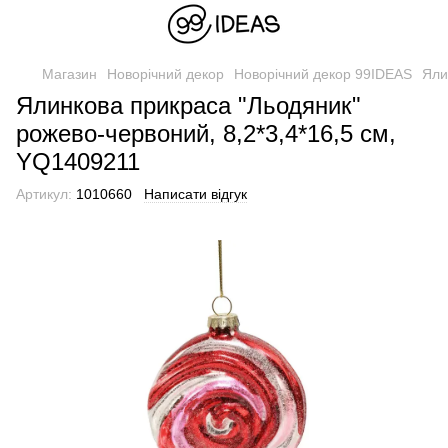
Магазин
Новорічний декор
Новорічний декор 99IDEAS
Яли
Ялинкова прикраса "Льодяник"
рожево-червоний, 8,2*3,4*16,5 см,
YQ1409211
Артикул:
1010660
Написати відгук