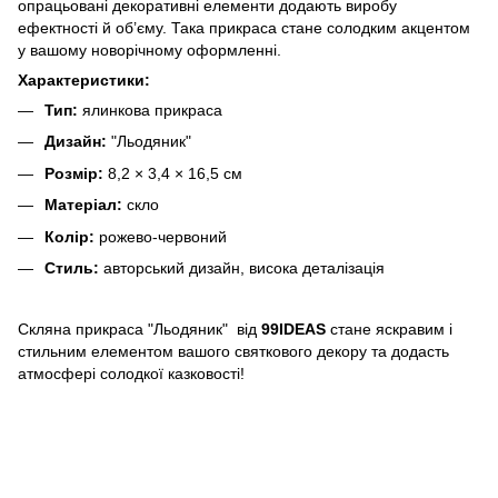
опрацьовані декоративні елементи додають виробу
ефектності й об’єму. Така прикраса стане солодким акцентом
у вашому новорічному оформленні.
Характеристики:
Тип:
ялинкова прикраса
Дизайн:
"Льодяник"
Розмір:
8,2 × 3,4 × 16,5 см
Матеріал:
скло
Колір:
рожево-червоний
Стиль:
авторський дизайн, висока деталізація
Скляна прикраса "Льодяник" від
99IDEAS
стане яскравим і
стильним елементом вашого святкового декору та додасть
атмосфері солодкої казковості!