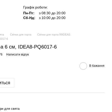
Графік роботи:
Пн-Пт:
з 08:30 до 20:00
Сб-Нд:
з 10:00 до 20:00
ята
Свічки для торта
Свічки для торта 99IDEAS
6017-6
ва 6 см, IDEA8-PQ6017-6
76
Написати відгук
В бажання
иться
ри для свята