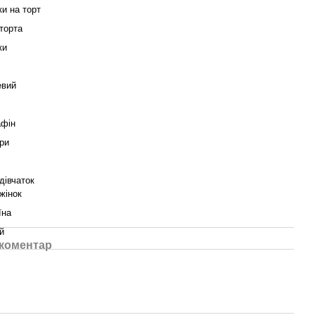
ки на торт
торта
ки
евий
афін
ри
дівчаток
жінок
їна
й
 коментар