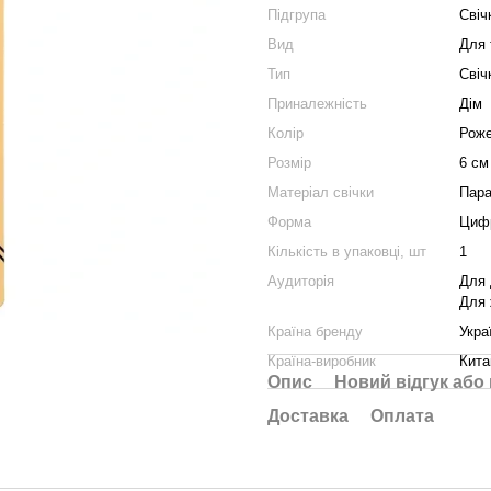
Підгрупа
Свіч
Вид
Для 
Тип
Свіч
Приналежність
Дім
Колір
Рож
Розмір
6 см
Матеріал свічки
Пар
Форма
Циф
Кількість в упаковці, шт
1
Аудиторія
Для 
Для 
Країна бренду
Укра
Країна-виробник
Кита
Опис
Новий відгук або
Доставка
Оплата