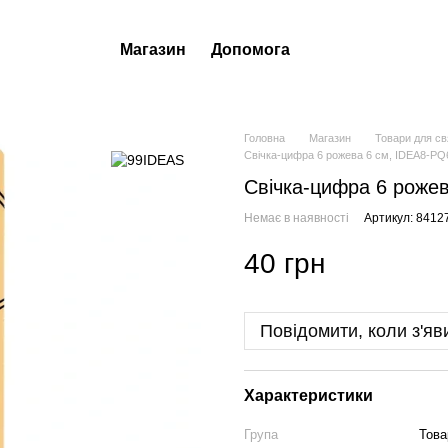
Магазин
Допомога
Головна
Магазин
Товари для св
Свічка-цифра 6 рожева 6 см, IDEA8-PQ
Свічка-цифра 6 роже
Немає в наявності
Артикул: 8412
40 грн
Повідомити, коли з'яв
Характеристики
Група
Това