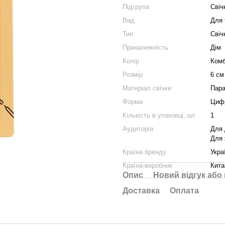
Підгрупа
Свіч
Вид
Для 
Тип
Свіч
Приналежність
Дім
Колір
Комб
Розмір
6 см
Матеріал свічки
Пар
Форма
Циф
Кількість в упаковці, шт
1
Аудиторія
Для 
Для 
Країна бренду
Укра
Країна-виробник
Кита
Опис
Новий відгук або
Доставка
Оплата