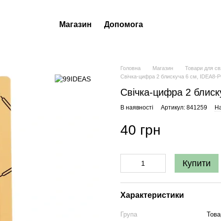
Магазин
Допомога
Головна
Магазин
Товари для св
Свічка-цифра 2 блискуча 6 см, IDEA8-
Свічка-цифра 2 блиск
В наявності
Артикул: 841259
На
40 грн
Купити
Характеристики
Група
Това