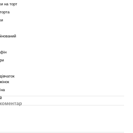
ки на торт
торта
ки
інований
афін
ри
дівчаток
жінок
їна
й
 коментар