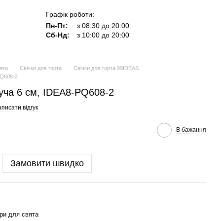
Графік роботи:
Пн-Пт:
з 08:30 до 20:00
Сб-Нд:
з 10:00 до 20:00
ята
Свічки для торта
Свічки для торта 99IDEAS
PQ608-2
уча 6 см, IDEA8-PQ608-2
писати відгук
В бажання
Замовити швидко
ри для свята