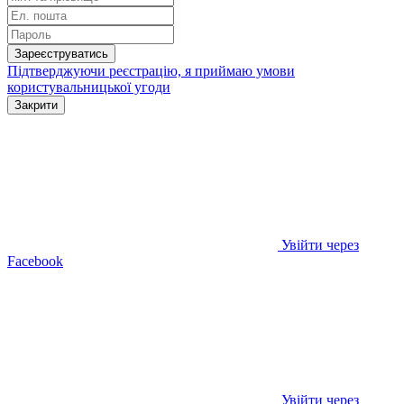
Зареєструватись
Підтверджуючи реєстрацію, я приймаю умови
користувальницької угоди
Закрити
Увійти через
Facebook
Увійти через