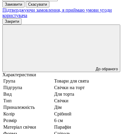
Замовити
Скасувати
Підтверджуючи замовлення, я приймаю умови
угоди
користувача
Закрити
До обраного
Характеристики
Група
Товари для свята
Підгрупа
Свічки на торт
Вид
Для торта
Тип
Свічки
Приналежність
Дім
Колір
Срібний
Розмір
6 см
Матеріал свічки
Парафін
Форма
Спіраль