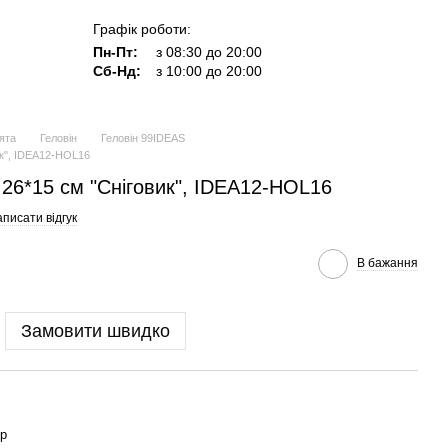
Графік роботи:
Пн-Пт:
з 08:30 до 20:00
Сб-Нд:
з 10:00 до 20:00
ята
Геловін
Геловін 99IDEAS
ик", IDEA12-HOL16
26*15 см "Сніговик", IDEA12-HOL16
писати відгук
В бажання
Замовити швидко
р