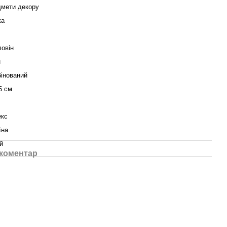
мети декору
ка
овін
н
інований
5 см
екс
їна
й
 коментар