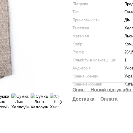
Підгрупа
Пред
Тип
Сум
Приналежність
Дім
Тематика
Хелл
Матеріал
Льо
Колір
Комб
Розмір
26*1
Кількість в упаковці, шт
1
Аудиторія
Уніс
Країна бренду
Укра
Країна-виробник
Кита
Опис
Новий відгук або
Доставка
Оплата