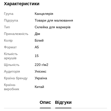
Характеристики
Група
Канцелярія
Підгрупа
Товари для малювання
Тип
Склейка для маркерів
Приналежність
Дім
Колір
Білий
Формат
А5
Кількість
15
аркушів
Щільність
220 г/м2
Аудиторія
Унісекс
Країна бренду
Україна
Країна-
Китай
виробник
Опис
Відгуки