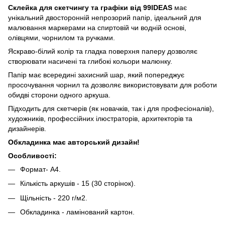
Склейка для скетчингу та графіки від 99IDEAS
має
унікальний двосторонній непрозорий папір, ідеальний для
малювання маркерами на спиртовій чи водній основі,
олівцями, чорнилом та ручками.
Яскраво-білий колір та гладка поверхня паперу дозволяє
створювати насичені та глибокі кольори малюнку.
Папір має всередині захисний шар, який попереджує
просочування чорнил та дозволяє використовувати для роботи
обидві сторони одного аркуша.
Підходить для скетчерів (як новачків, так і для професіоналів),
художників, профессійних ілюстраторів, архитекторів та
дизайнерів.
Обкладинка має авторський дизайн!
Особливості:
Формат- А4.
Кількість аркушів - 15 (30 сторінок).
Щільність - 220 г/м2.
Обкладинка - ламінований картон.