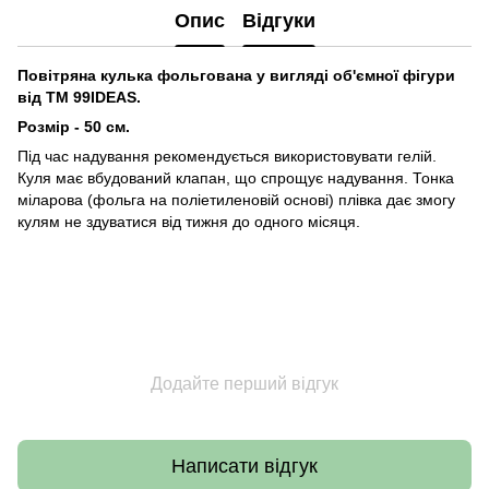
Опис
Відгуки
Повітряна кулька фольгована у вигляді об'ємної фігури
від ТМ 99IDEAS.
Розмір - 50 см.
Під час надування рекомендується використовувати гелій.
Куля має вбудований клапан, що спрощує надування. Тонка
міларова (фольга на поліетиленовій основі) плівка дає змогу
кулям не здуватися від тижня до одного місяця.
Додайте перший відгук
Написати відгук