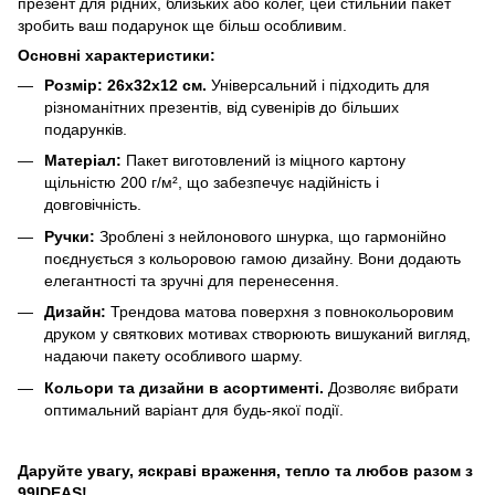
презент для рідних, близьких або колег, цей стильний пакет
зробить ваш подарунок ще більш особливим.
Основні характеристики:
Розмір:
26х32х12 см.
Універсальний і підходить для
різноманітних презентів, від сувенірів до більших
подарунків.
Матеріал:
Пакет виготовлений із міцного картону
щільністю 200 г/м², що забезпечує надійність і
довговічність.
Ручки:
Зроблені з нейлонового шнурка, що гармонійно
поєднується з кольоровою гамою дизайну. Вони додають
елегантності та зручні для перенесення.
Дизайн:
Трендова матова поверхня з повнокольоровим
друком у святкових мотивах створюють вишуканий вигляд,
надаючи пакету особливого шарму.
Кольори та дизайни в асортименті.
Дозволяє вибрати
оптимальний варіант для будь-якої події.
Даруйте увагу, яскраві враження, тепло та любов разом з
99IDEAS!