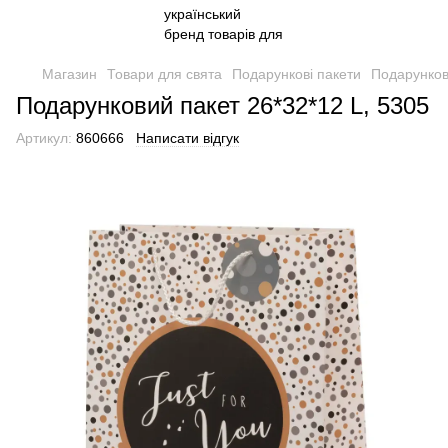
Магазин
Товари для свята
Подарункові пакети
Подарунков
Подарунковий пакет 26*32*12 L, 5305
Артикул:
860666
Написати відгук