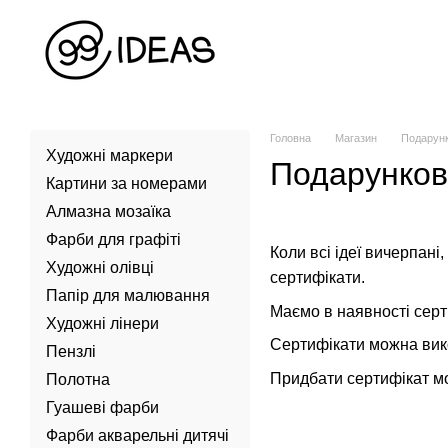
Перейти до основного контенту
Головна
Магазин
Подарунк
Художні маркери
Подарунков
Картини за номерами
Алмазна мозаїка
Фарби для графіті
Коли всі ідеї вичерпані
Художні олівці
сертифікати.
Папір для малювання
Маємо в наявності серт
Художні лінери
Сертифікати можна вико
Пензлі
Придбати сертифікат мо
Полотна
Гуашеві фарби
Фарби акварельні дитячі