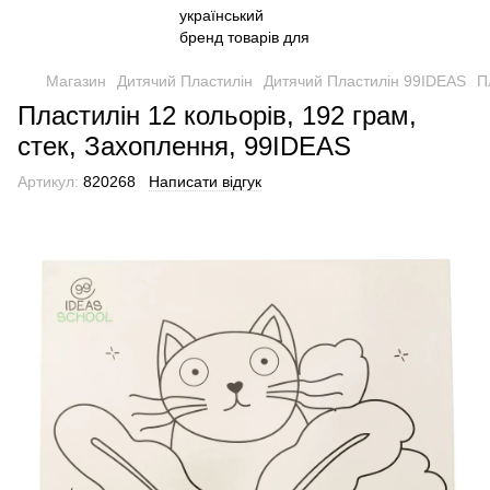
Магазин
Дитячий Пластилін
Дитячий Пластилін 99IDEAS
П
Пластилін 12 кольорів, 192 грам,
стек, Захоплення, 99IDEAS
Артикул:
820268
Написати відгук