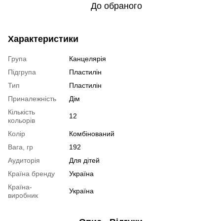
До обраного
Характеристики
Група
Канцелярія
Підгрупа
Пластилін
Тип
Пластилін
Приналежність
Дім
Кількість
12
кольорів
Колір
Комбінований
Вага, гр
192
Аудиторія
Для дітей
Країна бренду
Україна
Країна-
Україна
виробник