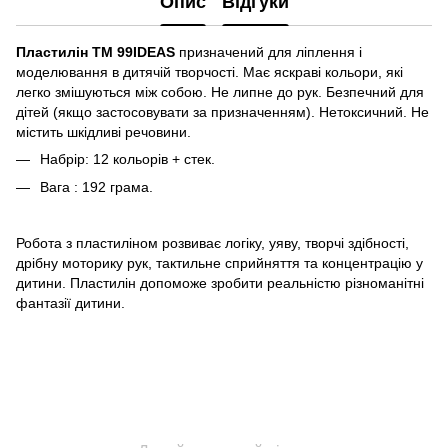
Опис
Відгуки
Пластилін ТМ 99IDEAS
призначений для ліплення і
моделювання в дитячій творчості. Має яскраві кольори, які
легко змішуються між собою. Не липне до рук. Безпечний для
дітей (якщо застосовувати за призначенням). Нетоксичний. Не
містить шкідливі речовини.
Набрір: 12 кольорів + стек.
Вага : 192 грама.
Робота з пластиліном розвиває логіку, уяву, творчі здібності,
дрібну моторику рук, тактильне сприйняття та концентрацію у
дитини. Пластилін допоможе зробити реальністю різноманітні
фантазії дитини.