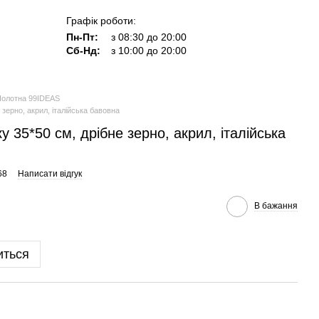
Графік роботи:
Пн-Пт:
з 08:30 до 20:00
Сб-Нд:
з 10:00 до 20:00
олотна 99IDEAS
 зерно, акрил, італійська бавовна
 35*50 см, дрібне зерно, акрил, італійська
68
Написати відгук
В бажання
иться