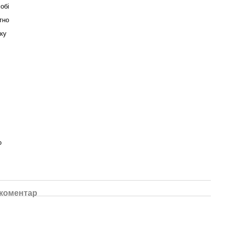
хобі
тно
ку
о
 коментар