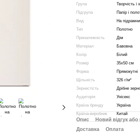
Група
Творчість і 
Підгрупа
Папір і поло
Вид
На підрамни
Тип
Полотно
Приналежність
Дім
Матеріал
Бавовна
Колір
Білий
Розмір
35х50 см
Форма
Прямокутні
Щільність
326 г/м²
Зернистість
Дрібне зерн
Аудиторія
Унісекс
Країна бренду
Україна
Країна-виробник
Китай
Опис
Новий відгук або
Доставка
Оплата