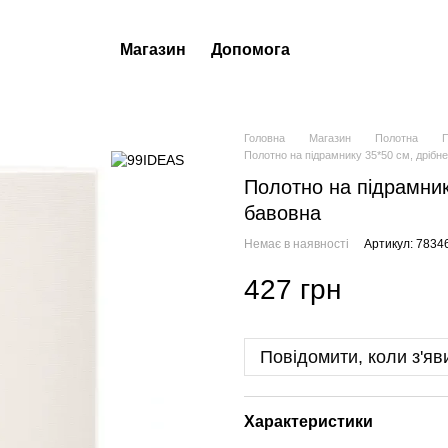
Магазин
Допомога
Головна
Магазин
Полотна
П
Полотно на підрамнику 35*50 см, дрібне
Полотно на підрамнику
бавовна
Немає в наявності
Артикул: 7834
427 грн
Повідомити, коли з'яв
Характеристики