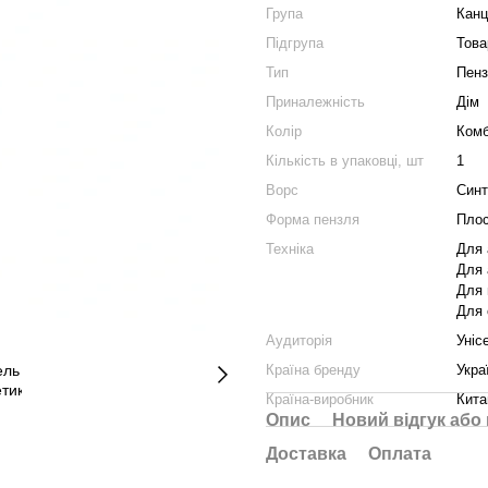
Група
Канц
Підгрупа
Това
Тип
Пенз
Приналежність
Дім
Колір
Комб
Кількість в упаковці, шт
1
Ворс
Синт
Форма пензля
Плос
Техніка
Для 
Для 
Для 
Для 
Аудиторія
Уніс
Країна бренду
Укра
Країна-виробник
Кита
Опис
Новий відгук або
Доставка
Оплата