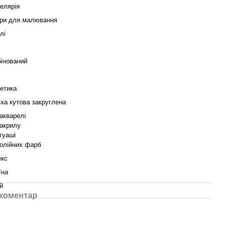
елярія
ри для малювання
лі
інований
етика
ка кутова закруглена
акварелі
акрилу
гуаші
олійних фарб
екс
їна
й
 коментар