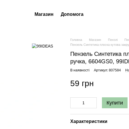
Магазин
Допомога
Головна
Магазин
Пензлі
Пе
Пензель Синтетика плоска кутова закр
Пензель Синтетика п
ручка, 6604GS0, 99I
В наявності
Артикул: 807584
На
59 грн
Купити
Характеристики