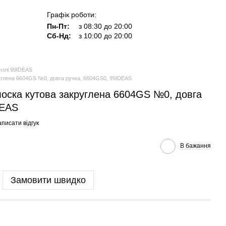
Графік роботи:
Пн-Пт:
з 08:30 до 20:00
Сб-Нд:
з 10:00 до 20:00
нзлі 99IDEAS
углена 6604GS №0, довга ручка, 6604GS0, 99IDEAS
лоска кутова закруглена 6604GS №0, довга
DEAS
писати відгук
В бажання
Замовити швидко