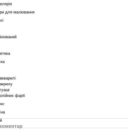
елярія
ри для малювання
лі
інований
етика
ска
акварелі
акрилу
гуаші
олійних фарб
екс
їна
й
 коментар