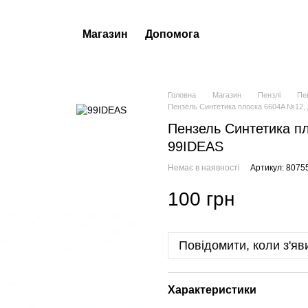
Магазин
Допомога
Головна
Магазин
Пензлі
Пе
Пензель Синтетика плоска 6604A №12, 
Пензель Синтетика пл
99IDEAS
Немає в наявності
Артикул: 8075
100 грн
Повідомити, коли з'яв
Характеристики