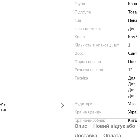
Група
Канц
Підгрупа
Това
Тип
Пенз
Приналежність
Дім
Колір
Комб
Кількість в упаковці, шт
1
Ворс
Синт
Форма пензля
Пло
Розміри пензля
12
Техніка
Для 
Для 
Для 
Для 
Аудиторія
Уніс
Країна бренду
Укра
Країна-виробник
Кита
Опис
Новий відгук або
Доставка
Оплата