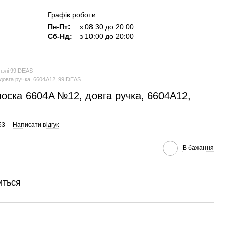
Графік роботи:
Пн-Пт:
з 08:30 до 20:00
Сб-Нд:
з 10:00 до 20:00
нзлі 99IDEAS
довга ручка, 6604A12, 99IDEAS
оска 6604A №12, довга ручка, 6604A12,
53
Написати відгук
В бажання
иться