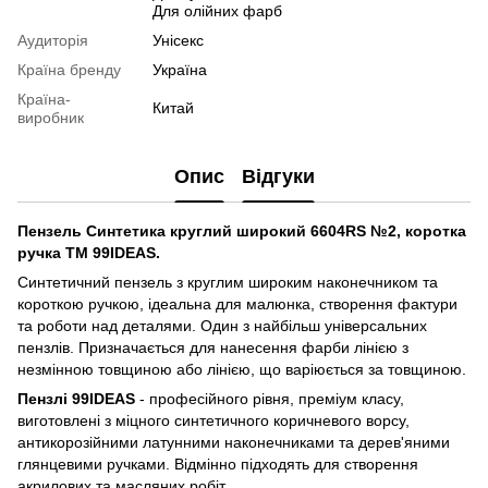
Для олійних фарб
Аудиторія
Унісекс
Країна бренду
Україна
Країна-
Китай
виробник
Опис
Відгуки
Пензель Синтетика круглий широкий 6604RS №2, коротка
ручка ТМ 99IDEAS.
Cинтетичний пензель з круглим широким наконечником та
короткою ручкою, ідеальна для малюнка, створення фактури
та роботи над деталями. Один з найбільш універсальних
пензлів. Призначається для нанесення фарби лінією з
незмінною товщиною або лінією, що варіюється за товщиною.
Пензлі 99IDEAS
- професійного рівня, преміум класу,
виготовлені з міцного синтетичного коричневого ворсу,
антикорозійними латунними наконечниками та дерев'яними
глянцевими ручками. Відмінно підходять для створення
акрилових та масляних робіт.