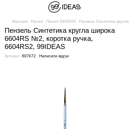
Магазин
Пензлі
Пензлі 99IDEAS
Пензель Синтетика кругл
Пензель Синтетика кругла широка
6604RS №2, коротка ручка,
6604RS2, 99IDEAS
Артикул:
807672
Написати відгук