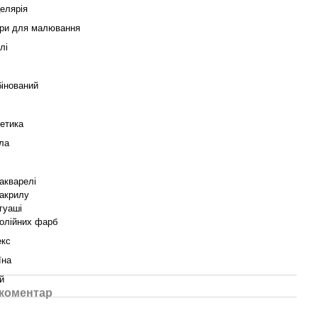
елярія
ри для малювання
лі
інований
етика
ла
акварелі
акрилу
гуаші
олійних фарб
екс
їна
й
 коментар