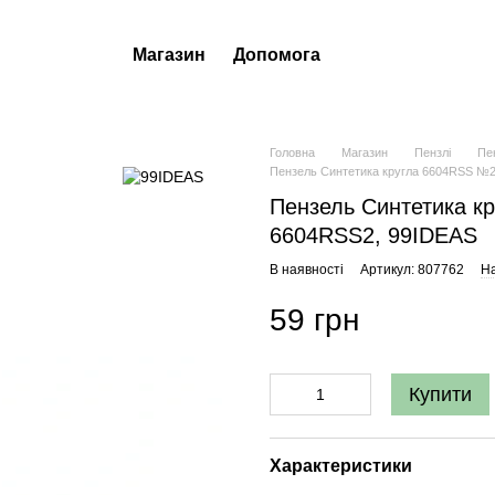
Магазин
Допомога
Головна
Магазин
Пензлі
Пе
Пензель Синтетика кругла 6604RSS №2,
Пензель Синтетика кр
6604RSS2, 99IDEAS
В наявності
Артикул: 807762
На
59 грн
Купити
Характеристики