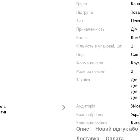
Група
Канц
Підгрупа
Това
Тип
Пенз
Приналежність
Дім
Колір
Комб
Кількість в упаковці, шт
1
Ворс
Синт
Форма пензля
Круг
Розміри пензля
2
Техніка
Для 
Для 
Для 
Для 
Аудиторія
Уніс
Країна бренду
Укра
Країна-виробник
Кита
Опис
Новий відгук або
Доставка
Оплата