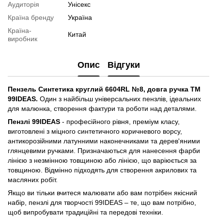
Аудиторія
Унісекс
Країна бренду
Україна
Країна-
Китай
виробник
Опис
Відгуки
Пензель Синтетика круглий 6604RL №8, довга ручка ТМ
99IDEAS.
Один з найбільш універсальних пензлів, ідеальних
для малюнка, створення фактури та роботи над деталями.
Пензлі 99IDEAS
- професійного рівня, преміум класу,
виготовлені з міцного синтетичного коричневого ворсу,
антикорозійними латунними наконечниками та дерев'яними
глянцевими ручками. Призначаються для нанесення фарби
лінією з незмінною товщиною або лінією, що варіюється за
товщиною. Відмінно підходять для створення акрилових та
масляних робіт.
Якщо ви тільки вчитеся малювати або вам потрібен якісний
набір, пензлі для творчості 99IDEAS – те, що вам потрібно,
щоб випробувати традиційні та передові техніки.