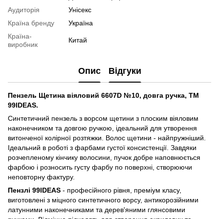
Аудиторія
Унісекс
Країна бренду
Україна
Країна-
Китай
виробник
Опис
Відгуки
Пензель Щетина віяловий 6607D №10, довга ручка, ТМ
99IDEAS.
Синтетичний пензель з ворсом щетини з плоским віяловим
наконечником та довгою ручкою, ідеальний для утворення
витонченої колірної розтяжки. Волос щетини - найпружніший.
Ідеальний в роботі з фарбами густої консистенції. Завдяки
розчепленому кінчику волосини, пучок добре наповнюється
фарбою і розносить густу фарбу по поверхні, створюючи
неповторну фактуру.
Пензлі 99IDEAS
- професійного рівня, преміум класу,
виготовлені з міцного синтетичного ворсу, антикорозійними
латунними наконечниками та дерев'яними глянсовими