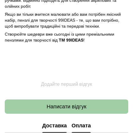
ручками. Вiдмiнно підходять для створення акрилових та
олійних робіт.
Якщо ви тільки вчитеся малювати або вам потрібен якісний
набір, пензлі для творчості 99IDEAS - те, що вам потрібно,
щоб випробувати традиційні та передові техніки.
Створюйте шедеври вже сьогодні із цими преміальними
пензлями для творчості від
ТМ 99IDEAS
!
Додайте перший відгук
Написати відгук
Доставка
Оплата