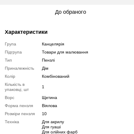
До обраного
Характеристики
Група
Канцелярія
Підгрупа
Товари для малювання
Тип
Пензлі
Приналежність
Дім
Колір
Комбінований
Кількість в
1
упаковці, шт
Ворс
Щетина
Форма пензля
Віялова
Розміри пензля
10
Техніка
Для акрилу
Для гуаші
Для олійних фарб