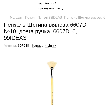
Магазин
Пензлі
Пензлі 99IDEAS
Пензель Щетина віялова 
Пензель Щетина віялова 6607D
№10, довга ручка, 6607D10,
99IDEAS
Артикул:
807849
Написати відгук