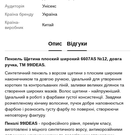
Аудиторія
Унісекс
Країна бренду
Україна
Країна-
Китай
виробник
Опис
Відгуки
Пензель Щетина плоский широкий 6607AS №12, довга
ручка, ТМ 99IDEAS.
Синтетичний пензель з ворсом щетини з плоским широким
наконечником та довгою ручкою, ідеальний для утворення
коротких та контрольваних ліній, заливки великих ділянок та
створення широких мазків. Волос щетини - найпружніший.
Ідеальний в роботі з фарбами густої консистенції. Завдяки
розчепленому кінчику волосини, пучок добре наповнюється
фарбою і розносить густу фарбу по поверхні, створюючи
неповторну фактуру.
Пензлі 99IDEAS
- професійного рівня, преміум класу,
виготовлені з міцного синтетичного ворсу, антикорозійними