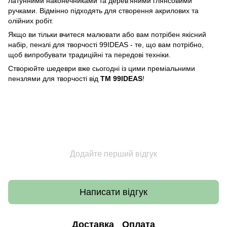
латунними наконечниками та дерев'яними глянсовими
ручками. Вiдмiнно підходять для створення акрилових та
олійних робіт.
Якщо ви тільки вчитеся малювати або вам потрібен якісний
набір, пензлі для творчості 99IDEAS - те, що вам потрібно,
щоб випробувати традиційні та передові техніки.
Створюйте шедеври вже сьогодні із цими преміальними
пензлями для творчості від
ТМ 99IDEAS
!
Додайте перший відгук
Написати відгук
Доставка
Оплата