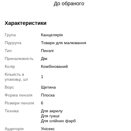
До обраного
Характеристики
Група
Канцелярія
Підгрупа
Товари для малювання
Тип
Пензлі
Приналежність
Дім
Колір
Комбінований
Кількість в
1
упаковці, шт
Ворс
Щетина
Форма пензля
Плоска
Розміри пензля
6
Техніка
Для акрилу
Для гуаші
Для олійних фарб
Аудиторія
Унісекс