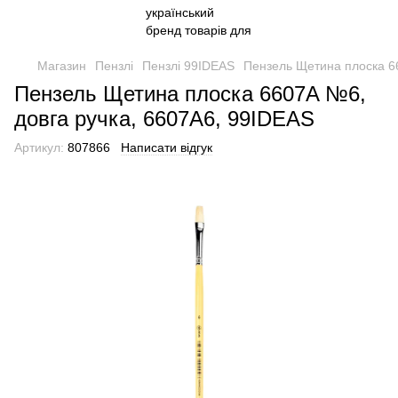
Магазин
Пензлі
Пензлі 99IDEAS
Пензель Щетина плоска 6
Пензель Щетина плоска 6607A №6,
довга ручка, 6607A6, 99IDEAS
Артикул:
807866
Написати відгук