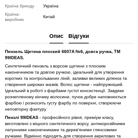
Країна бренду
Україна
Країна-
Китай
виробник
Опис
Відгуки
Пензель Щетина плоский 6607A №6, довга ручка, ТМ
99IDEAS.
Синтетичний пензель з ворсом щетини з плоским
наконечником та довгою ручкою, ідеальний для утворення
коротких та контрольваних ліній, заливки великих ділянок та
створення широких мазків. Волос щетини - найпружніший.
Ідеальний в роботі з фарбами густої консистенції. Завдяки
розчепленому кінчику волосини, пучок добре наповнюється
фарбою і розносить густу фарбу по поверхні, створюючи
неповторну фактуру.
Пензлі 99IDEAS
- професійного рівня, преміум класу,
виготовлені з міцного синтетичного ворсу, антикорозійними
латунними наконечниками та дерев'яними глянсовими
ручками. Вiдмiнно підходять для створення акрилових та