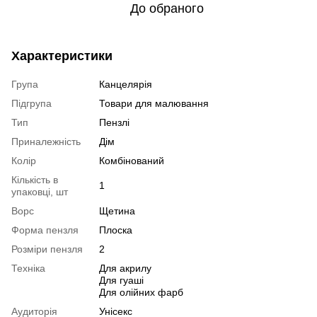
До обраного
Характеристики
Група
Канцелярія
Підгрупа
Товари для малювання
Тип
Пензлі
Приналежність
Дім
Колір
Комбінований
Кількість в
1
упаковці, шт
Ворс
Щетина
Форма пензля
Плоска
Розміри пензля
2
Техніка
Для акрилу
Для гуаші
Для олійних фарб
Аудиторія
Унісекс