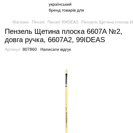
Магазин
Пензлі
Пензлі 99IDEAS
Пензель Щетина плоска 6
Пензель Щетина плоска 6607A №2,
довга ручка, 6607A2, 99IDEAS
Артикул:
807860
Написати відгук