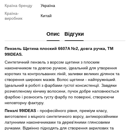
Країна бренду
Україна
Країна-
Китай
виробник
Опис
Відгуки
Пензель Щетина плоский 6607A №2, довга ручка, ТМ
99IDEAS.
Синтетичний пензель з ворсом щетини з плоским
наконечником та довгою ручкою, ідеальний для утворення
коротких та контрольваних ліній, заливки великих ділянок та
створення широких мазків. Волос щетини - найпружніший.
Ідеальний в роботі з фарбами густої консистенції. Завдяки
розчепленому кінчику волосини, пучок добре наповнюється
фарбою і розносить густу фарбу по поверхні, створюючи
неповторну фактуру.
Пензлі 99IDEAS
- професійного рівня, преміум класу,
виготовлені з міцного синтетичного ворсу, антикорозійними
латунними наконечниками та дерев'яними глянсовими
ручками. Вiдмiнно підходять для створення акрилових та