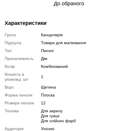
До обраного
Характеристики
Група
Канцелярія
Підгрупа
Товари для малювання
Тип
Пензлі
Приналежність
Дім
Колір
Комбінований
Кількість в
1
упаковці, шт
Ворс
Щетина
Форма пензля
Плоска
Розміри пензля
12
Техніка
Для акрилу
Для гуаші
Для олійних фарб
Аудиторія
Унісекс