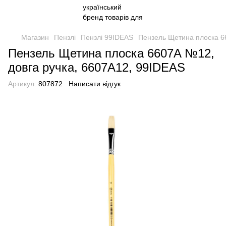
Магазин
Пензлі
Пензлі 99IDEAS
Пензель Щетина плоска 6
Пензель Щетина плоска 6607A №12,
довга ручка, 6607A12, 99IDEAS
Артикул:
807872
Написати відгук