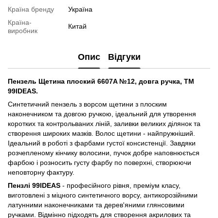
Країна бренду
Україна
Країна-
Китай
виробник
Опис
Відгуки
Пензель Щетина плоский 6607A №12, довга ручка, ТМ
99IDEAS.
Синтетичний пензель з ворсом щетини з плоским
наконечником та довгою ручкою, ідеальний для утворення
коротких та контрольваних ліній, заливки великих ділянок та
створення широких мазків. Волос щетини - найпружніший.
Ідеальний в роботі з фарбами густої консистенції. Завдяки
розчепленому кінчику волосини, пучок добре наповнюється
фарбою і розносить густу фарбу по поверхні, створюючи
неповторну фактуру.
Пензлі 99IDEAS
- професійного рівня, преміум класу,
виготовлені з міцного синтетичного ворсу, антикорозійними
латунними наконечниками та дерев'яними глянсовими
ручками. Вiдмiнно підходять для створення акрилових та