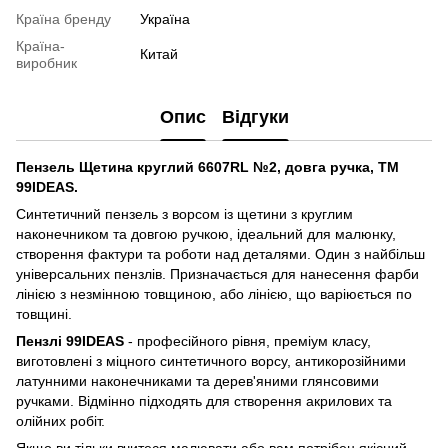
Країна бренду
Україна
Країна-
Китай
виробник
Опис
Відгуки
Пензель Щетина круглий 6607RL №2, довга ручка, ТМ
99IDEAS.
Синтетичний пензель з ворсом iз щетини з круглим
наконечником та довгою ручкою, ідеальний для малюнку,
створення фактури та роботи над деталями. Один з найбiльш
універсальних пензлів. Призначається для нанесення фарби
лінією з незмінною товщиною, або лiнiєю, що варiюється по
товщині.
Пензлі 99IDEAS
- професійного рівня, преміум класу,
виготовлені з міцного синтетичного ворсу, антикорозійними
латунними наконечниками та дерев'яними глянсовими
ручками. Вiдмiнно підходять для створення акрилових та
олійних робіт.