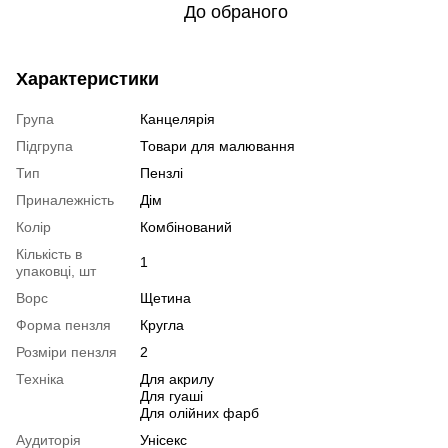
До обраного
Характеристики
Група
Канцелярія
Підгрупа
Товари для малювання
Тип
Пензлі
Приналежність
Дім
Колір
Комбінований
Кількість в
1
упаковці, шт
Ворс
Щетина
Форма пензля
Кругла
Розміри пензля
2
Техніка
Для акрилу
Для гуаші
Для олійних фарб
Аудиторія
Унісекс