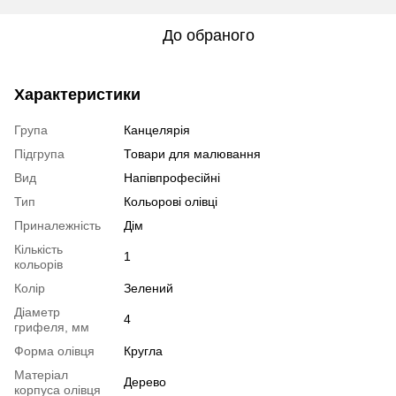
До обраного
Характеристики
Група
Канцелярія
Підгрупа
Товари для малювання
Вид
Напівпрофесійні
Тип
Кольорові олівці
Приналежність
Дім
Кількість
1
кольорів
Колір
Зелений
Діаметр
4
грифеля, мм
Форма олівця
Кругла
Матеріал
Дерево
корпуса олівця