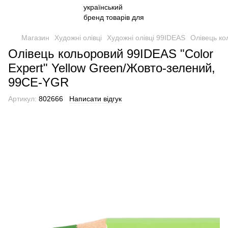
Магазин
Художні олівці
Художні олівці 99IDEAS
Олівець ко
Олівець кольоровий 99IDEAS "Color
Expert" Yellow Green/Жовто-зелений,
99CE-YGR
Артикул:
802666
Написати відгук