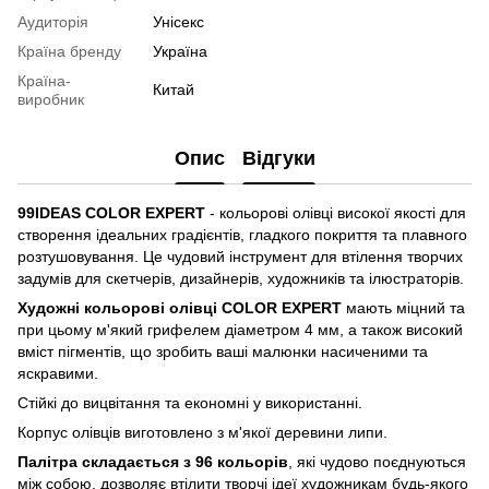
Аудиторія
Унісекс
Країна бренду
Україна
Країна-
Китай
виробник
Опис
Відгуки
99IDEAS COLOR EXPERT
- кольорові олівці високої якості для
створення ідеальних градієнтів, гладкого покриття та плавного
розтушовування. Це чудовий інструмент для втілення творчих
задумів для скетчерів, дизайнерів, художників та ілюстраторів.
Художні кольорові олівці COLOR EXPERT
мають міцний та
при цьому м'який грифелем діаметром 4 мм, а також високий
вміст пігментів, що зробить ваші малюнки насиченими та
яскравими.
Стійкі до вицвітання та економні у використанні.
Корпус олівців виготовлено з м'якої деревини липи.
Палітра складається з 96 кольорів
, які чудово поєднуються
між собою, дозволяє втілити творчі ідеї художникам будь-якого