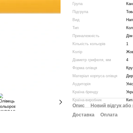
Група
Кан
Підгрупа
Тов
Вид
Нап
Тип
Кол
Приналежність
Дім
Кількість кольорів
1
Колір
Жов
Діаметр грифеля, мм
4
Форма олівця
Кру
Матеріал корпуса олівця
Дер
Аудиторія
Уні
Країна бренду
Укр
Країна-виробник
Кит
Опис
Новий відгук або
Доставка
Оплата