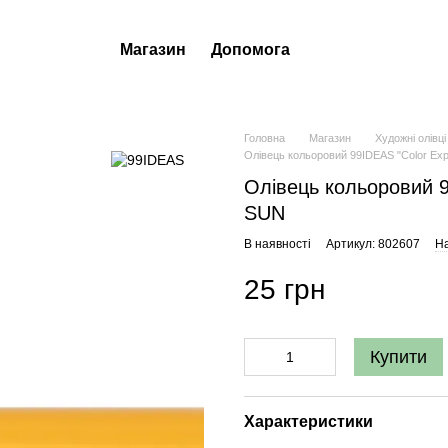
Магазин
Допомога
Головна
Магазин
Художні олівці
Олівець кольоровий 99IDEAS "Color Ex
Олівець кольоровий 9
SUN
В наявності
Артикул: 802607
На
25 грн
Купити
Характеристики