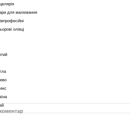
целярія
ари для малювання
івпрофесійні
ьорові олівці
тий
гла
ево
секс
аїна
ай
 коментар