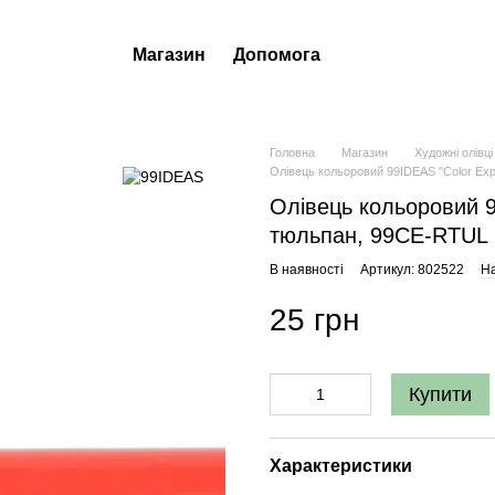
Магазин
Допомога
Головна
Магазин
Художні олівці
Олівець кольоровий 99IDEAS "Color Exp
Олівець кольоровий 9
тюльпан, 99CE-RTUL
В наявності
Артикул: 802522
На
25 грн
Купити
Характеристики