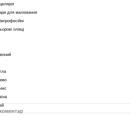
целярія
ари для малювання
івпрофесійні
ьорові олівці
воний
гла
ево
секс
аїна
ай
 коментар