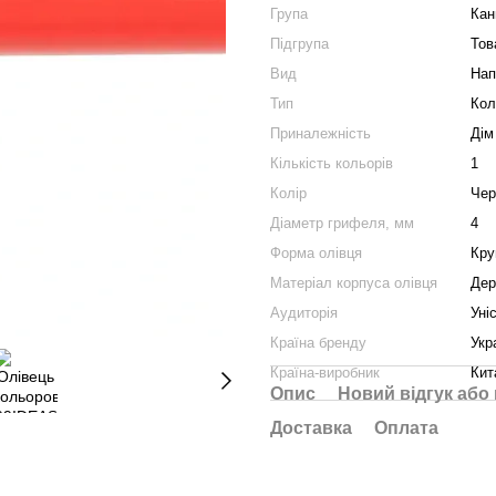
Група
Кан
Підгрупа
Тов
Вид
Нап
Тип
Кол
Приналежність
Дім
Кількість кольорів
1
Колір
Чер
Діаметр грифеля, мм
4
Форма олівця
Кру
Матеріал корпуса олівця
Дер
Аудиторія
Уні
Країна бренду
Укр
Країна-виробник
Кит
Опис
Новий відгук або
Доставка
Оплата