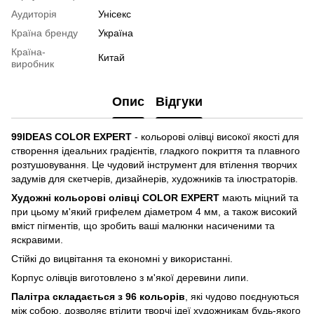
Аудиторія
Унісекс
Країна бренду
Україна
Країна-
Китай
виробник
Опис
Відгуки
99IDEAS COLOR EXPERT
- кольорові олівці високої якості для
створення ідеальних градієнтів, гладкого покриття та плавного
розтушовування. Це чудовий інструмент для втілення творчих
задумів для скетчерів, дизайнерів, художників та ілюстраторів.
Художні кольорові олівці COLOR EXPERT
мають міцний та
при цьому м'який грифелем діаметром 4 мм, а також високий
вміст пігментів, що зробить ваші малюнки насиченими та
яскравими.
Стійкі до вицвітання та економні у використанні.
Корпус олівців виготовлено з м'якої деревини липи.
Палітра складається з 96 кольорів
, які чудово поєднуються
між собою, дозволяє втілити творчі ідеї художникам будь-якого