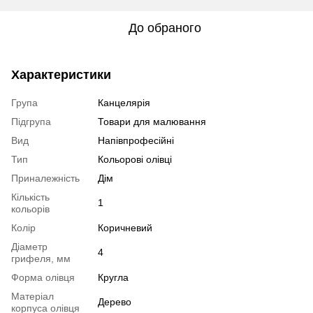
До обраного
Характеристики
Група
Канцелярія
Підгрупа
Товари для малювання
Вид
Напівпрофесійні
Тип
Кольорові олівці
Приналежність
Дім
Кількість
1
кольорів
Колір
Коричневий
Діаметр
4
грифеля, мм
Форма олівця
Кругла
Матеріал
Дерево
корпуса олівця