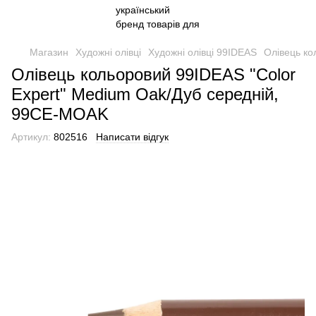
Магазин
Художні олівці
Художні олівці 99IDEAS
Олівець ко
Олівець кольоровий 99IDEAS "Color
Expert" Medium Oak/Дуб середній,
99CE-MOAK
Артикул:
802516
Написати відгук