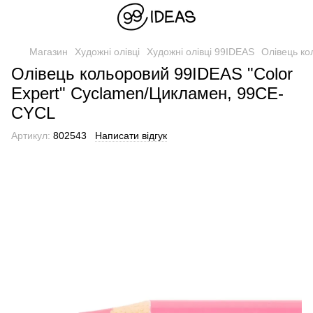
Магазин
Художні олівці
Художні олівці 99IDEAS
Олівець ко
Олівець кольоровий 99IDEAS "Color
Expert" Cyclamen/Цикламен, 99CE-
CYCL
Артикул:
802543
Написати відгук