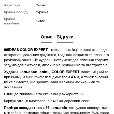
Аудиторія
Унісекс
Країна бренду
Україна
Країна-
Китай
виробник
Опис
Відгуки
99IDEAS COLOR EXPERT
- кольорові олівці високої якості для
створення ідеальних градієнтів, гладкого покриття та плавного
розтушовування. Це чудовий інструмент для втілення творчих
задумів для скетчерів, дизайнерів, художників та ілюстраторів.
Художні кольорові олівці COLOR EXPERT
мають міцний та
при цьому м'який грифелем діаметром 4 мм, а також високий
вміст пігментів, що зробить ваші малюнки насиченими та
яскравими.
Стійкі до вицвітання та економні у використанні.
Корпус олівців виготовлено з м'якої деревини липи.
Палітра складається з 96 кольорів
, які чудово поєднуються
між собою, дозволяє втілити творчі ідеї художникам будь-якого