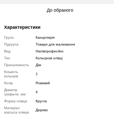
До обраного
Характеристики
Група
Канцелярія
Підгрупа
Товари для малювання
Вид
Напівпрофесійні
Тип
Кольорові олівці
Приналежність
Дім
Кількість
1
кольорів
Колір
Рожевий
Діаметр
4
грифеля, мм
Форма олівця
Кругла
Матеріал
Дерево
корпуса олівця