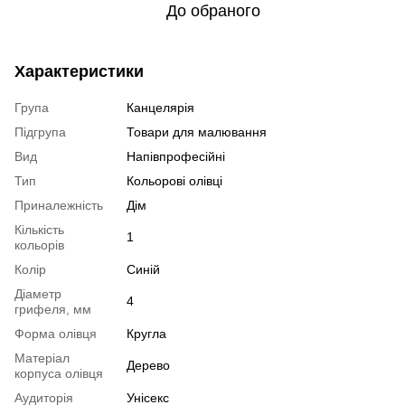
До обраного
Характеристики
Група
Канцелярія
Підгрупа
Товари для малювання
Вид
Напівпрофесійні
Тип
Кольорові олівці
Приналежність
Дім
Кількість
1
кольорів
Колір
Синій
Діаметр
4
грифеля, мм
Форма олівця
Кругла
Матеріал
Дерево
корпуса олівця
Аудиторія
Унісекс