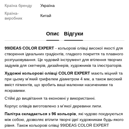
Країна бренду
Україна
Країна-
Китай
виробник
Опис
Відгуки
99IDEAS COLOR EXPERT
- кольорові олівці високої якості для
створення ідеальних градієнтів, гладкого покриття та плавного
розтушовування. Це чудовий інструмент для втілення творчих
задумів для скетчерів, дизайнерів, художників та ілюстраторів.
Художні кольорові олівці COLOR EXPERT
мають міцний та
при цьому м'який грифелем діаметром 4 мм, а також високий
вміст пігментів, що зробить ваші малюнки насиченими та
яскравими.
Стійкі до вицвітання та економні у використанні.
Корпус олівців виготовлено з м'якої деревини липи.
Палітра складається з 96 кольорів
, які чудово поєднуються
між собою, дозволяє втілити творчі ідеї художникам будь-якого
рівня. Також кольорові олівці 99IDEAS COLOR EXPERT