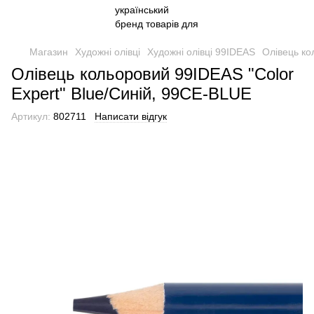
Магазин
Художні олівці
Художні олівці 99IDEAS
Олівець ко
Олівець кольоровий 99IDEAS "Color
Expert" Blue/Синій, 99CE-BLUE
Артикул:
802711
Написати відгук