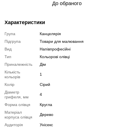
До обраного
Характеристики
Група
Канцелярія
Підгрупа
Товари для малювання
Вид
Напівпрофесійні
Тип
Кольорові олівці
Приналежність
Дім
Кількість
1
кольорів
Колір
Сірий
Діаметр
4
грифеля, мм
Форма олівця
Кругла
Матеріал
Дерево
корпуса олівця
Аудиторія
Унісекс