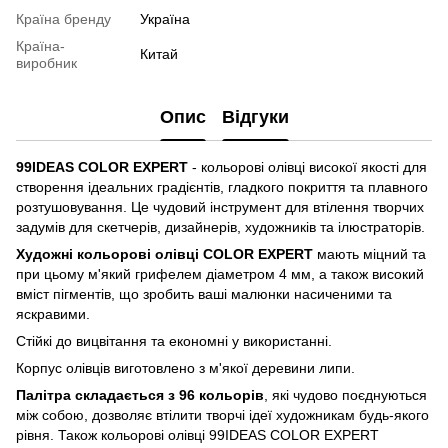
Країна бренду
Україна
Країна-
Китай
виробник
Опис
Відгуки
99IDEAS COLOR EXPERT
- кольорові олівці високої якості для
створення ідеальних градієнтів, гладкого покриття та плавного
розтушовування. Це чудовий інструмент для втілення творчих
задумів для скетчерів, дизайнерів, художників та ілюстраторів.
Художні кольорові олівці COLOR EXPERT
мають міцний та
при цьому м'який грифелем діаметром 4 мм, а також високий
вміст пігментів, що зробить ваші малюнки насиченими та
яскравими.
Стійкі до вицвітання та економні у використанні.
Корпус олівців виготовлено з м'якої деревини липи.
Палітра складається з 96 кольорів
, які чудово поєднуються
між собою, дозволяє втілити творчі ідеї художникам будь-якого
рівня. Також кольорові олівці 99IDEAS COLOR EXPERT