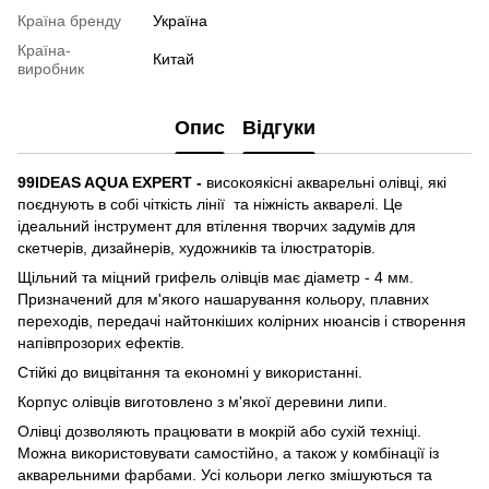
Країна бренду
Україна
Країна-
Китай
виробник
Опис
Відгуки
99IDEAS AQUA EXPERT -
високоякісні акварельні олівці, які
поєднують в собі чіткість лінії та ніжність акварелі. Це
ідеальний інструмент для втілення творчих задумів для
скетчерів, дизайнерів, художників та ілюстраторів.
Щільний та міцний грифель олівців має діаметр - 4 мм.
Призначений для м'якого нашарування кольору, плавних
переходів, передачі найтонкіших колірних нюансів і створення
напівпрозорих ефектів.
Стійкі до вицвітання та економні у використанні.
Корпус олівців виготовлено з м'якої деревини липи.
Олівці дозволяють працювати в мокрій або сухій техніці.
Можна використовувати самостійно, а також у комбінації із
акварельними фарбами. Усі кольори легко змішуються та