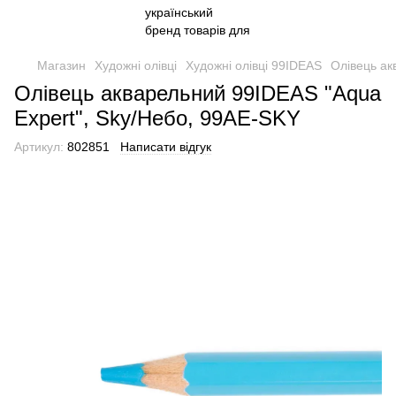
Магазин
Художні олівці
Художні олівці 99IDEAS
Олівець ак
Олівець акварельний 99IDEAS "Aqua
Expert", Sky/Небо, 99AE-SKY
Артикул:
802851
Написати відгук