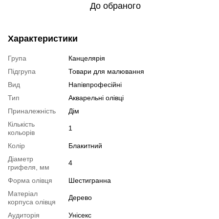
До обраного
Характеристики
Група
Канцелярія
Підгрупа
Товари для малювання
Вид
Напівпрофесійні
Тип
Акварельні олівці
Приналежність
Дім
Кількість
1
кольорів
Колір
Блакитний
Діаметр
4
грифеля, мм
Форма олівця
Шестигранна
Матеріал
Дерево
корпуса олівця
Аудиторія
Унісекс