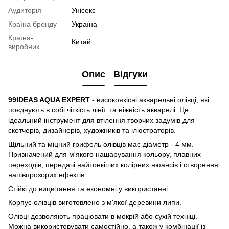
Аудиторія
Унісекс
Країна бренду
Україна
Країна-
Китай
виробник
Опис
Відгуки
99IDEAS AQUA EXPERT -
високоякісні акварельні олівці, які
поєднують в собі чіткість лінії та ніжність акварелі. Це
ідеальний інструмент для втілення творчих задумів для
скетчерів, дизайнерів, художників та ілюстраторів.
Щільний та міцний грифель олівців має діаметр - 4 мм.
Призначений для м'якого нашарування кольору, плавних
переходів, передачі найтонкіших колірних нюансів і створення
напівпрозорих ефектів.
Стійкі до вицвітання та економні у використанні.
Корпус олівців виготовлено з м'якої деревини липи.
Олівці дозволяють працювати в мокрій або сухій техніці.
Можна використовувати самостійно, а також у комбінації із