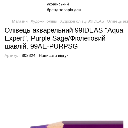
Магазин
Художні олівці
Художні олівці 99IDEAS
Олівець ак
Олівець акварельний 99IDEAS "Aqua
Expert", Purple Sage/Фіолетовий
шавлій, 99AE-PURPSG
Артикул:
802824
Написати відгук