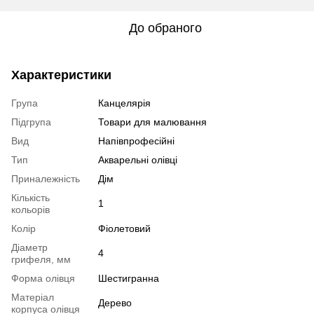
До обраного
Характеристики
Група
Канцелярія
Підгрупа
Товари для малювання
Вид
Напівпрофесійні
Тип
Акварельні олівці
Приналежність
Дім
Кількість
1
кольорів
Колір
Фіолетовий
Діаметр
4
грифеля, мм
Форма олівця
Шестигранна
Матеріал
Дерево
корпуса олівця