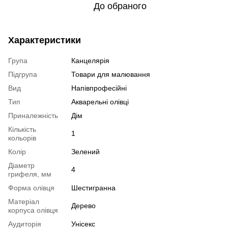
До обраного
Характеристики
Група
Канцелярія
Підгрупа
Товари для малювання
Вид
Напівпрофесійні
Тип
Акварельні олівці
Приналежність
Дім
Кількість
1
кольорів
Колір
Зелений
Діаметр
4
грифеля, мм
Форма олівця
Шестигранна
Матеріал
Дерево
корпуса олівця
Аудиторія
Унісекс