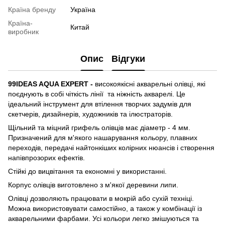
Країна бренду
Україна
Країна-
Китай
виробник
Опис
Відгуки
99IDEAS AQUA EXPERT -
високоякісні акварельні олівці, які
поєднують в собі чіткість лінії та ніжність акварелі. Це
ідеальний інструмент для втілення творчих задумів для
скетчерів, дизайнерів, художників та ілюстраторів.
Щільний та міцний грифель олівців має діаметр - 4 мм.
Призначений для м'якого нашарування кольору, плавних
переходів, передачі найтонкіших колірних нюансів і створення
напівпрозорих ефектів.
Стійкі до вицвітання та економні у використанні.
Корпус олівців виготовлено з м'якої деревини липи.
Олівці дозволяють працювати в мокрій або сухій техніці.
Можна використовувати самостійно, а також у комбінації із
акварельними фарбами. Усі кольори легко змішуються та