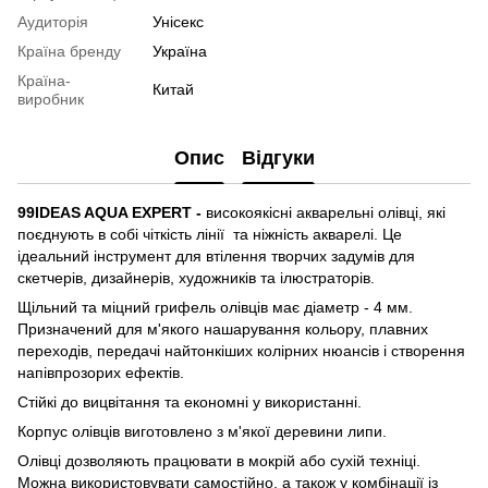
Аудиторія
Унісекс
Країна бренду
Україна
Країна-
Китай
виробник
Опис
Відгуки
99IDEAS AQUA EXPERT -
високоякісні акварельні олівці, які
поєднують в собі чіткість лінії та ніжність акварелі. Це
ідеальний інструмент для втілення творчих задумів для
скетчерів, дизайнерів, художників та ілюстраторів.
Щільний та міцний грифель олівців має діаметр - 4 мм.
Призначений для м'якого нашарування кольору, плавних
переходів, передачі найтонкіших колірних нюансів і створення
напівпрозорих ефектів.
Стійкі до вицвітання та економні у використанні.
Корпус олівців виготовлено з м'якої деревини липи.
Олівці дозволяють працювати в мокрій або сухій техніці.
Можна використовувати самостійно, а також у комбінації із