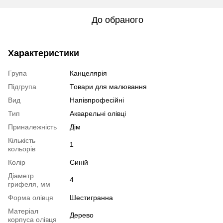
До обраного
Характеристики
Група
Канцелярія
Підгрупа
Товари для малювання
Вид
Напівпрофесійні
Тип
Акварельні олівці
Приналежність
Дім
Кількість
1
кольорів
Колір
Синій
Діаметр
4
грифеля, мм
Форма олівця
Шестигранна
Матеріал
Дерево
корпуса олівця