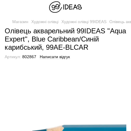
Магазин
Художні олівці
Художні олівці 99IDEAS
Олівець ак
Олівець акварельний 99IDEAS "Aqua
Expert", Blue Caribbean/Синій
карибський, 99AE-BLCAR
Артикул:
802867
Написати відгук