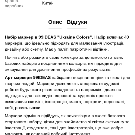
Країна-
Китай
виробник
Опис
Відгуки
Набір маркерів 99IDEAS "Ukraine Colors".
Набір включає 40
маркерів, що ідеально підходять для малювання ілюстрації,
дизайну або скетчу. Має у паліті патріотичні відтінки.
Почніть або розширте свою колекцію за допомогою готових
базових наборів з поєднаннями кольорів, які підходять для
змішування для досягнення професійних результатів.
Арт маркери 99IDEAS
найкраще поєднання ціни та якості для
творчих людей. Маркери дозволяють створювати художні
роботи будь-якого рівня складності та напрямків. Ідеально
підходять для всіх видів творчості та художніх проектів,
включаючи скетчінг, ілюстрацію, манга, портрети, персонажі,
хобі, розмальовки.
Маркери відмінно підійдуть, як початківцям в якості базового
стартового набору, дітям для знайомства зі світом скетчингу та
ілюстрації, студентам, так і для ілюстраторів, що вже добре
малюють, як основний робочий інструмент.