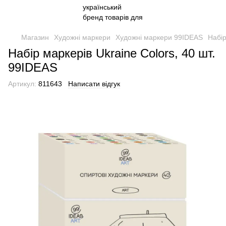
Магазин
Художні маркери
Художні маркери 99IDEAS
Набір
Набір маркерів Ukraine Colors, 40 шт.
99IDEAS
Артикул:
811643
Написати відгук