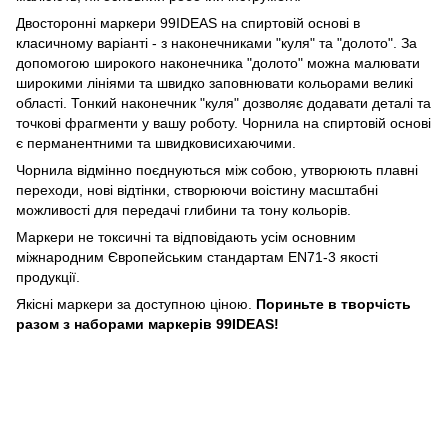
Двосторонні маркери 99IDEAS на спиртовій основі в
класичному варіанті - з наконечниками "куля" та "долото". За
допомогою широкого наконечника "долото" можна малювати
широкими лініями та швидко заповнювати кольорами великі
області. Тонкий наконечник "куля" дозволяє додавати деталі та
точкові фрагменти у вашу роботу. Чорнила на спиртовій основі
є перманентними та швидковисихаючими.
Чорнила відмінно поєднуються між собою, утворюють плавні
переходи, нові відтінки, створюючи воістину масштабні
можливості для передачі глибини та тону кольорів.
Маркери не токсичні та відповідають усім основним
міжнародним Європейським стандартам EN71-3 якості
продукції.
Якісні маркери за доступною ціною.
Пориньте в творчість
разом з наборами маркерів 99IDEAS!