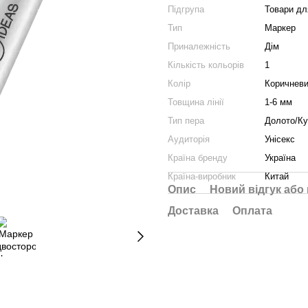
Підгрупа
Товари д
Тип
Маркер
Приналежність
Дім
Кількість кольорів
1
Колір
Коричнев
Товщина лінії
1-6 мм
Тип пера
Долото/К
Аудиторія
Унісекс
Країна бренду
Україна
Країна-виробник
Китай
Опис
Новий відгук або
Доставка
Оплата