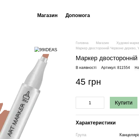
Магазин
Допомога
Головна
Магазин
Художні марк
Маркер двосторонній Червоне дерево, 
Маркер двосторонній
В наявності
Артикул: 811554
На
45 грн
Купити
Характеристики
Група
Канцелярі