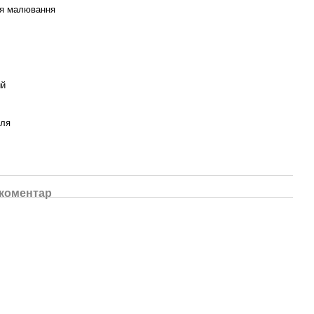
ля малювання
ий
уля
 коментар