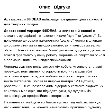
Опис
Відгуки
Арт маркери 99IDEAS найкраще поєднання ціни та якості
для творчих людей.
Двосторонні маркери 99IDEAS на спиртовій основі
в
класичному варіанті - з наконечниками "куля" та "долото". За
допомогою широкого наконечника "долото" можна малювати
широкими лініями та швидко заповнювати кольорами великі
області. Тонкий наконечник "куля" дозволяє додавати деталі та
точкові фрагменти у вашу роботу. Чорнила на спиртовій основі
є перманентними та швидковисихаючими.
Чорнила відмінно поєднуються між собою, утворюють плавні
переходи, нові відтінки, створюючи воістину масштабні
можливості для передачі глибини та тону кольорів. Висока
якість матеріалів і збірки та широка палітра 120 відтінків,
роблять 99IDEAS безперечним лідером у сегменті бюджетних
спиртових маркерів, що підходять усім, від художників-
початківців до професійних ілюстраторів.
На панелі ви знайдете всі базові відтінки, від найсвітліших до
насичених тонів. Ви можете намалювати практично будь-яку