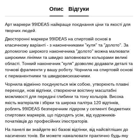
Опис
Відгуки
Арт маркери 99IDEAS найкраще поєднання ціни та якості для
творчих людей.
Двосторонні маркери 99IDEAS на спиртовій основі в
класичному варіанті - з наконечниками "куля" та "долото". За
допомогою широкого наконечника "долото" можна малювати
широкими лініями та швидко заповнювати кольорами великі
області. Тонкий наконечник "куля" дозволяє додавати деталі та
точкові фрагменти у вашу роботу. Чорнила на спиртовій основі
є перманентними та швидковисихаючими.
Чорнила відмінно поєднуються між собою, утворюють плавні
переходи, нові відтінки, створюючи воістину масштабні
можливості для передачі глибини та тону кольорів. Висока
якість матеріалів і збірки та широка палітра 120 відтінків,
роблять 99IDEAS безперечним лідером у сегменті бюджетних
спиртових маркерів, що підходять усім, від художників-
початківців до професійних ілюстраторів.
На панелі ви знайдете всі базові відтінки, від найсвітліших до
насичених тонів. Ви можете намалювати практично будь-яку