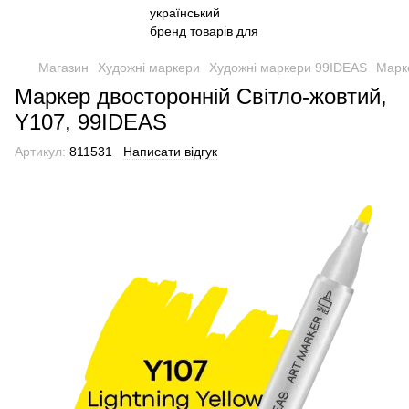
Магазин
Художні маркери
Художні маркери 99IDEAS
Марке
Маркер двосторонній Світло-жовтий,
Y107, 99IDEAS
Артикул:
811531
Написати відгук