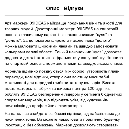
Опис
Відгуки
Арт маркери 99IDEAS найкраще поєднання ціни та якості для
творчих людей. Двосторонні маркери 99IDEAS на спиртовій
основі в класичному варіанті - з наконечниками "куля" та
"долото". За допомогою широкого наконечника "долото"
можна малювати широкими лініями та швидко заповнювати
кольорами великі області. Тонкий наконечник "куля" дозволяє
додавати деталі та точкові фрагменти у вашу роботу. Чорнила
на спиртовій основі є перманентними та швидковисихаючими.
Чорнила відмінно поєднуються між собою, утворюють плавні
переходи, нові відтінки, створюючи воістину масштабні
можливості для передачі глибини та тону кольорів. Висока
якість матеріалів і збірки та широка палітра 120 відтінків,
роблять 99IDEAS безперечним лідером у сегменті бюджетних
спиртових маркерів, що підходять усім, від художників-
початківців до професійних ілюстраторів.
На панелі ви знайдете всі базові відтінки, від найсвітліших до
насичених тонів. Ви можете намалювати практично будь-яку
ілюстрацію без обмежень. Маркери дозволяють створювати