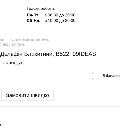
Графік роботи:
Пн-Пт:
з 08:30 до 20:00
Сб-Нд:
з 10:00 до 20:00
ери
Художні маркери 99IDEAS
й, B522, 99IDEAS
 Дельфін Блакитний, B522, 99IDEAS
писати відгук
В бажання
Замовити швидко
я