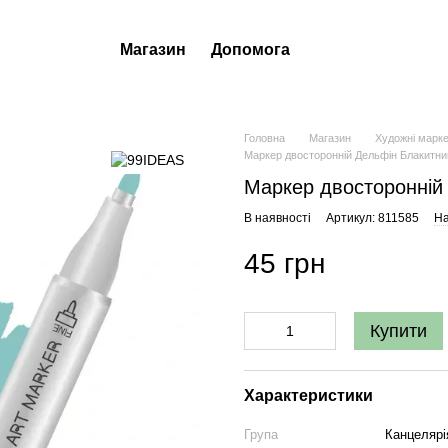
Магазин
Допомога
Головна
Магазин
Художні марк
Маркер двосторонній Дельфін Блакитни
Маркер двосторонній
В наявності
Артикул: 811585
На
45 грн
Купити
Характеристики
Група
Канцелярі