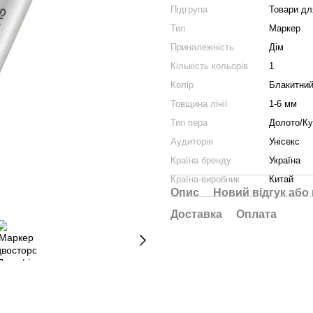
Підгрупа
Товари д
Тип
Маркер
Приналежність
Дім
Кількість кольорів
1
Колір
Блакитни
Товщина лінії
1-6 мм
Тип пера
Долото/К
Аудиторія
Унісекс
Країна бренду
Україна
Країна-виробник
Китай
Опис
Новий відгук або
Доставка
Оплата