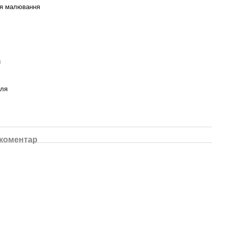
ля малювання
й
уля
 коментар